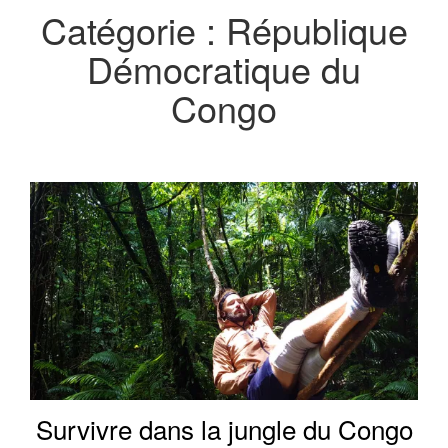
BLOG VOYA
Catégorie :
République
Démocratique du
AVENTURES 
Congo
DU MON
Survivre dans la jungle du Congo