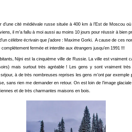
d’une cité médiévale russe située à 400 km à l’Est de Moscou où 
viens, il m’a fallu à moi aussi au moins 10 jours pour réussir à bien p
m d’un célèbre écrivain que j’adore : Maxime Gorki. A cause de ces n
é complétement fermée et interdite aux étrangers jusqu’en 1991 !!!
tants, Nijni est la cinquième ville de Russie. La ville est vraimen
s soirs) mais surtout très agréable ! Les gens y sont vraiment trè
séjour, à de très nombreuses reprises les gens m’ont par exemple prêt
sse, sans rien me demander en retour. On est loin de l’image glaciale
nciennes et de très charmantes maisons en bois.