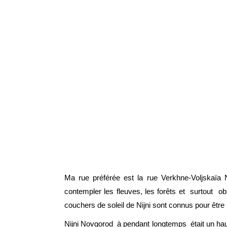
Ma rue préférée est la rue Verkhne-Voljskaïa 
contempler les fleuves, les forêts et surtout o
couchers de soleil de Nijni sont connus pour être 
Nijni Novgorod à pendant longtemps était un hau