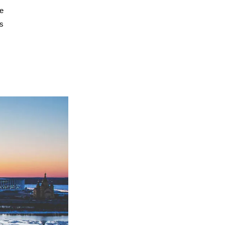
te
es