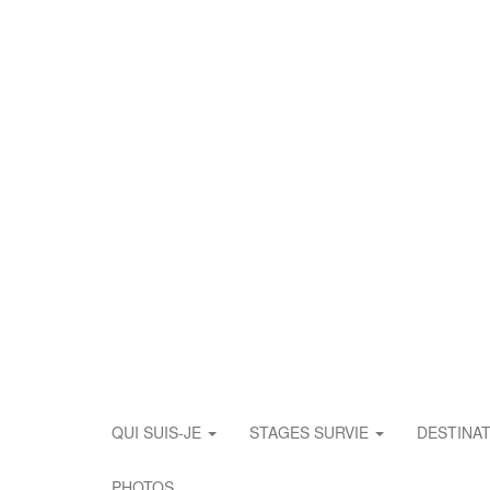
AN
BE ALIVE NOW ! Je vais te donne
FRENCHAD
QUI SUIS-JE
STAGES SURVIE
DESTINA
PHOTOS